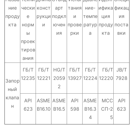
ние
чески
конст
арт
тания
ние-
ифика
фикац
проду
е
рукци
подкл
и
темпе
ция
ия
кта
норм
и
ючен
прове
ратур
проду
поста
ы
ия
рки
а
кта
вки
проек
тиров
ания
ГБ/Т
ГБ/Т
HG/T
ГБ/Т
ГБ/Т
ГБ/Т
JB/T
12235
12221
2059
13927
12224
12220
7928
Запор
2
ный
клапа
API
ASME
ASME
API
ASME
МСС
API
н
623
B16.10
B16.5
598
B16.3
СП-2
623
4
5