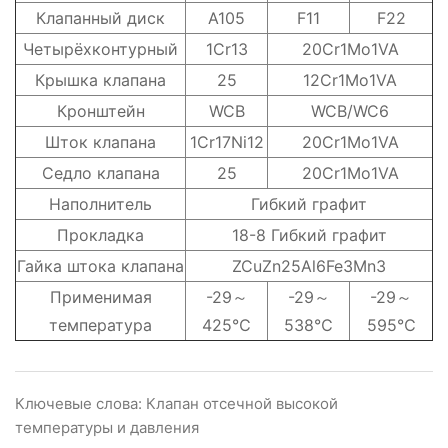
Клапанный диск
A105
F11
F22
Четырёхконтурный
1Cr13
20Cr1Mo1VA
Крышка клапана
25
12Cr1Mo1VA
Кронштейн
WCB
WCB/WC6
Шток клапана
1Cr17Ni12
20Cr1Mo1VA
Седло клапана
25
20Cr1Mo1VA
Наполнитель
Гибкий графит
Прокладка
18-8 Гибкий графит
Гайка штока клапана
ZCuZn25Al6Fe3Mn3
Применимая
-29～
-29～
-29～
температура
425℃
538℃
595℃
Ключевые слова: Клапан отсечной высокой
температуры и давления