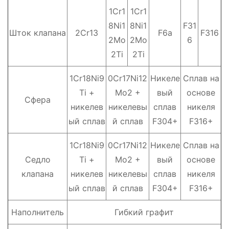
1Cr1
1Cr1
8Ni1
8Ni1
F31
Шток клапана
2Cr13
F6a
F316
2Mo
2Mo
6
2Ti
2Ti
1Cr18Ni9
0Cr17Ni12
Никеле
Сплав на
Ti +
Mo2 +
вый
основе
Сфера
никелев
никелевы
сплав
никеля
ый сплав
й сплав
F304+
F316+
1Cr18Ni9
0Cr17Ni12
Никеле
Сплав на
Седло
Ti +
Mo2 +
вый
основе
клапана
никелев
никелевы
сплав
никеля
ый сплав
й сплав
F304+
F316+
Наполнитель
Гибкий графит