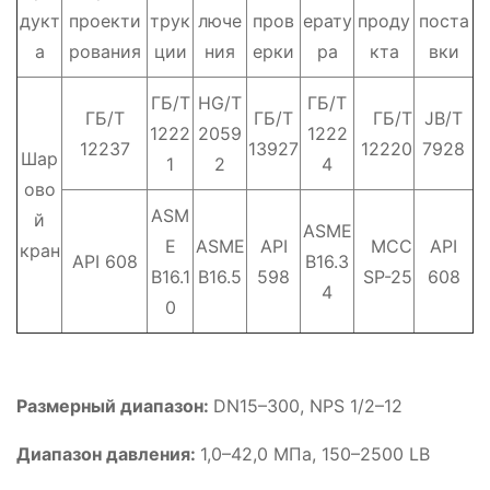
дукт
проекти
трук
люче
пров
ерату
проду
поста
а
рования
ции
ния
ерки
ра
кта
вки
ГБ/Т
HG/T
ГБ/Т
ГБ/Т
ГБ/Т
ГБ/Т
JB/T
1222
2059
1222
12237
13927
12220
7928
Шар
1
2
4
ово
ASM
й
ASME
E
ASME
API
МСС
API
кран
API 608
B16.3
B16.1
B16.5
598
SP-25
608
4
0
Размерный диапазон:
DN15–300, NPS 1/2–12
Диапазон давления:
1,0–42,0 МПа, 150–2500 LB