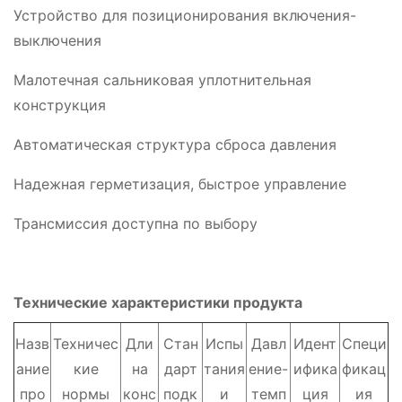
Устройство для позиционирования включения-
выключения
Малотечная сальниковая уплотнительная
конструкция
Автоматическая структура сброса давления
Надежная герметизация, быстрое управление
Трансмиссия доступна по выбору
Технические характеристики продукта
Назв
Техничес
Дли
Стан
Испы
Давл
Идент
Специ
ание
кие
на
дарт
тания
ение-
ифика
фикац
про
нормы
конс
подк
и
темп
ция
ия