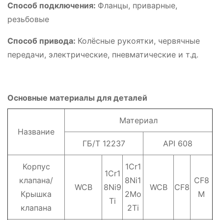
Способ подключения:
Фланцы, приварные,
резьбовые
Способ привода:
Колёсные рукоятки, червячные
передачи, электрические, пневматические и т.д.
Основные материалы для деталей
Материал
Название
ГБ/Т 12237
API 608
Корпус
1Cr1
1Cr1
клапана/
8Ni1
CF8
WCB
8Ni9
WCB
CF8
Крышка
2Mo
M
Ti
клапана
2Ti