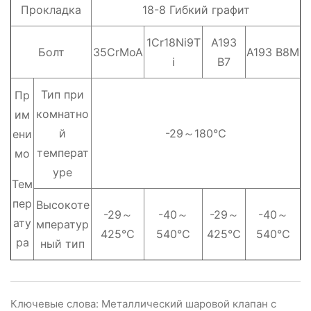
Прокладка
18-8 Гибкий графит
1Cr18Ni9T
A193
Болт
35CrMoA
A193 B8M
i
B7
Тип при
Пр
комнатно
им
й
-29～180℃
ени
температ
мо
уре
Тем
пер
Высокоте
-29～
-40～
-29～
-40～
ату
мператур
425℃
540℃
425℃
540℃
ра
ный тип
Ключевые слова: Металлический шаровой клапан с